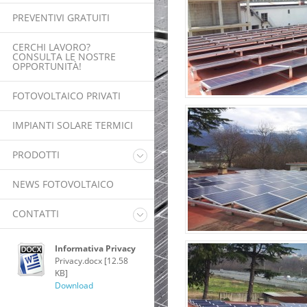
PREVENTIVI GRATUITI
CERCHI LAVORO?
CONSULTA LE NOSTRE
OPPORTUNITÀ!
FOTOVOLTAICO PRIVATI
IMPIANTI SOLARE TERMICI
PRODOTTI
Pannelli Fotovoltaici
NEWS FOTOVOLTAICO
Inverter
Pompa di calore
CONTATTI
riscaldamento acqua
Power Router
Lavora con noi
Informativa Privacy
Monitoraggio
Privacy.docx [12.58
KB]
Download