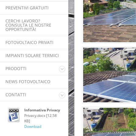
PREVENTIVI GRATUITI
CERCHI LAVORO?
CONSULTA LE NOSTRE
OPPORTUNITÀ!
FOTOVOLTAICO PRIVATI
IMPIANTI SOLARE TERMICI
PRODOTTI
Pannelli Fotovoltaici
NEWS FOTOVOLTAICO
Inverter
Pompa di calore
CONTATTI
riscaldamento acqua
Power Router
Lavora con noi
Informativa Privacy
Monitoraggio
Privacy.docx [12.58
KB]
Download