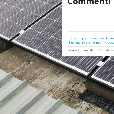
Commenti
Home
Impianti Fotovoltaici
Pre
Impianti Solare Termici
Prodot
www.adgrinnovabili.it © 2026 -
O