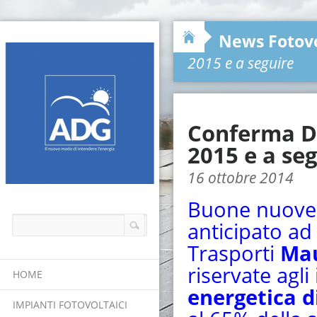
News Fotovo
2015 e a seguire
Conferma De
2015 e a se
16 ottobre 2014
Buone nuove p
anticipato
ad 
Trasporti
Mau
riservate agli
HOME
energetica di
IMPIANTI FOTOVOLTAICI