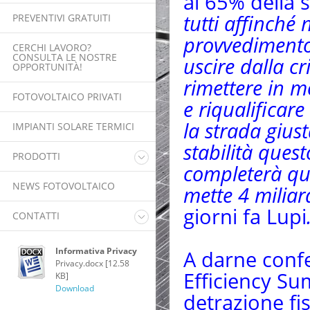
al 65% della s
tutti affinché 
PREVENTIVI GRATUITI
provvedimento: 
CERCHI LAVORO?
CONSULTA LE NOSTRE
uscire dalla cr
OPPORTUNITÀ!
rimettere in m
FOTOVOLTAICO PRIVATI
e riqualificare
la strada giust
IMPIANTI SOLARE TERMICI
stabilità ques
PRODOTTI
completerà qui
Pannelli Fotovoltaici
NEWS FOTOVOLTAICO
mette 4 miliar
Inverter
giorni fa Lupi
Pompa di calore
CONTATTI
riscaldamento acqua
Power Router
Lavora con noi
Informativa Privacy
A darne conf
Monitoraggio
Privacy.docx [12.58
Efficiency Su
KB]
Download
detrazione fis