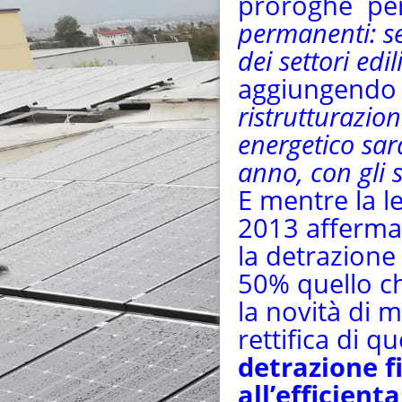
proroghe p
permanenti: s
dei settori edi
aggiungendo
ristrutturazion
energetico sar
anno, con gli st
E mentre la l
2013 affermav
la detrazione
50% quello ch
la novità di 
rettifica di 
detrazione f
all’efficien