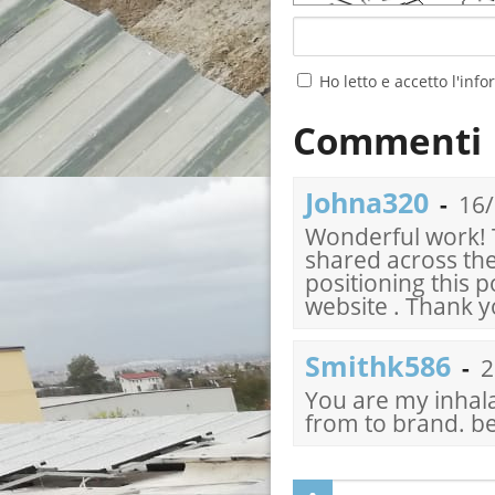
Ho letto e accetto l'inf
Commenti
Johna320
-
16/
Wonderful work! T
shared across the
positioning this 
website . Thank 
Smithk586
-
2
You are my inhala
from to brand. 