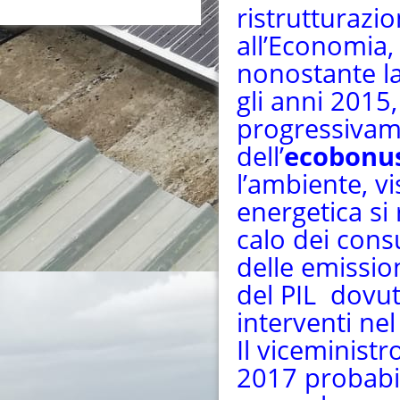
ristrutturazion
all’Economia
nonostante la
gli anni 2015
progressivam
dell’
ecobonu
l’ambiente, vi
energetica si
calo dei con
delle emissio
del PIL dovut
interventi nel
Il viceministr
2017 probabi